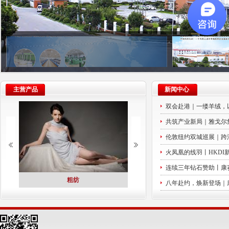
主营产品
新闻中心
双会赴港｜一缕羊绒，以
共筑产业新局｜雅戈尔
伦敦纽约双城巡展｜跨洋
火凤凰的线羽丨HKDI
连续三年钻石赞助丨康赛
粗纺
精纺、半精纺
NSINEE三大核心面料，
ICCI 27/28AW 色卡上新｜以典藏匠
划」点亮新生代设计力
八年赴约，焕新登场｜康赛妮第
双会赴港｜一缕羊绒，
秋冬克制高级感
心，织就多元质感
释中国可持